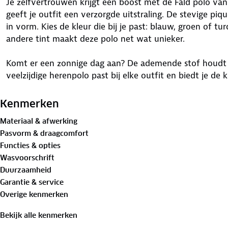
Je zelfvertrouwen krijgt een boost met de Fald polo van
geeft je outfit een verzorgde uitstraling. De stevige piqu
in vorm. Kies de kleur die bij je past: blauw, groen of tu
andere tint maakt deze polo net wat unieker.
Komt er een zonnige dag aan? De ademende stof houdt 
veelzijdige herenpolo past bij elke outfit en biedt je de
uitstraling. De Fald polo is
GOTS-gecertificeerd
. GOTS sta
Standard, een wereldwijd erkende norm voor biologische
Kenmerken
Materiaal & afwerking
Materiaal:
Pasvorm & draagcomfort
100%
biologisch katoen
Functies & opties
Wasvoorschrift
Is je kleding aan vervanging toe? Lever het in bij onze 
Duurzaamheid
bestemming aan.
Garantie & service
Overige kenmerken
Bekijk alle kenmerken