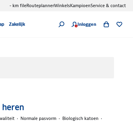
- km file
Routeplanner
Winkels
Kampioen
Service & contact
Inloggen
ap
Zakelijk
o heren
aliteit
Normale pasvorm
Biologisch katoen
d