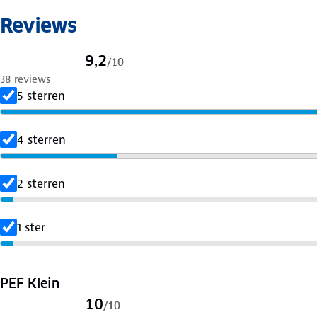
Reviews
9,2
/
10
38 reviews
5 sterren
4 sterren
2 sterren
1 ster
PEF Klein
10
/
10