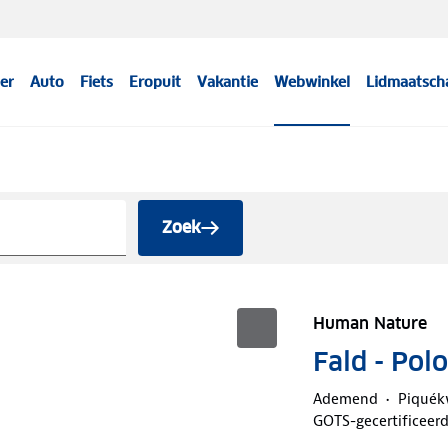
er
Auto
Fiets
Eropuit
Vakantie
Webwinkel
Lidmaatsch
Zoek
Human Nature
Fald - Pol
Ademend
Piquékw
GOTS-gecertificeer