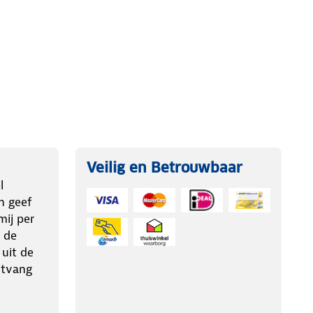
Veilig en Betrouwbaar
l
n geef
ij per
 de
 uit de
ntvang