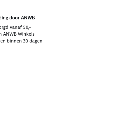
ding door
ANWB
orgd vanaf 50,-
 in ANWB Winkels
ren binnen 30 dagen