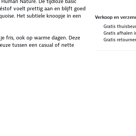
 Human Nature. De tijdloze basic
éstof voelt prettig aan en blijft goed
rquoise. Het subtiele knoopje in een
Verkoop en verzen
Gratis thuisbez
Gratis afhalen
je fris, ook op warme dagen. Deze
Gratis retourne
 keuze tussen een casual of nette
at voor Global Organic Textile
 vezels.
winkels. Wij geven er een nieuwe