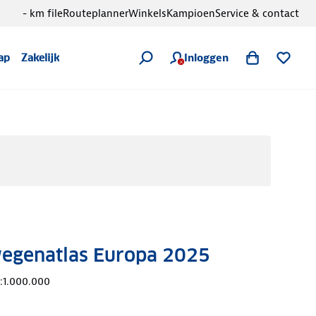
- km file
Routeplanner
Winkels
Kampioen
Service & contact
Inloggen
ap
Zakelijk
wegenatlas Europa 2025
:1.000.000