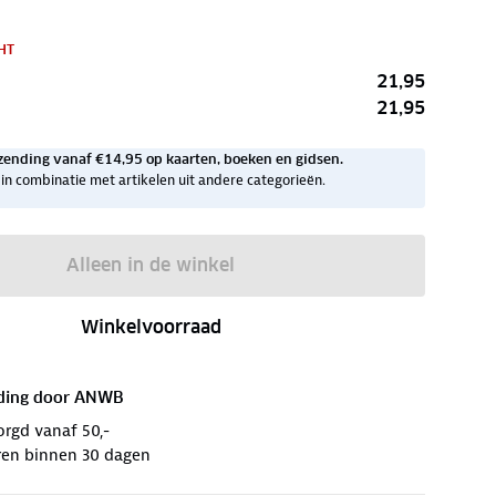
HT
21,95
21,95
zending vanaf €14,95 op kaarten, boeken en gidsen.
ig in combinatie met artikelen uit andere categorieën.
Alleen in de winkel
Winkelvoorraad
ding door
ANWB
orgd vanaf 50,-
ren binnen 30 dagen