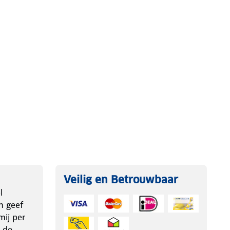
Veilig en Betrouwbaar
l
n geef
ij per
 de