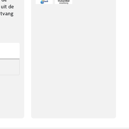
 uit de
ntvang