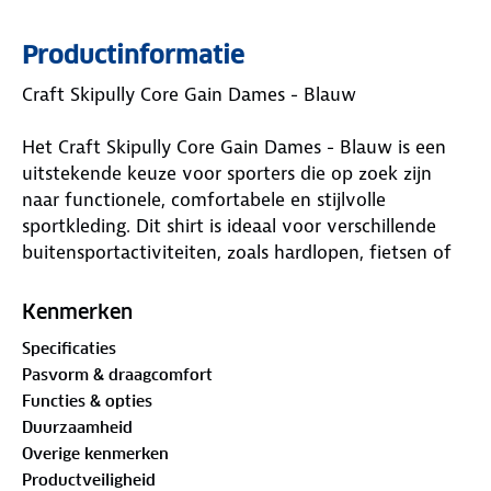
Productinformatie
Craft Skipully Core Gain Dames - Blauw
Het Craft Skipully Core Gain Dames - Blauw is een
uitstekende keuze voor sporters die op zoek zijn
naar functionele, comfortabele en stijlvolle
sportkleding. Dit shirt is ideaal voor verschillende
buitensportactiviteiten, zoals hardlopen, fietsen of
wandelen, en biedt een perfecte balans tussen
warmte, ademend vermogen en bewegingsvrijheid.
Kenmerken
Specificaties
Pasvorm & draagcomfort
Kenmerken van het Craft Skipully Core Gain Dames
Functies & opties
- Blauw
Duurzaamheid
Overige kenmerken
Productveiligheid
* Ademend en warm: Het shirt is ontworpen om