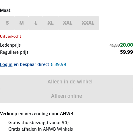
Maat
:
S
M
L
XL
XXL
XXXL
Uitverkocht
20,00
Ledenprijs
49,99
59,99
Reguliere prijs
Log in
en bespaar direct
€ 39,99
Alleen in de winkel
Alleen online
Verkoop en verzending door
ANWB
Gratis thuisbezorgd vanaf 50,-
Gratis afhalen in ANWB Winkels