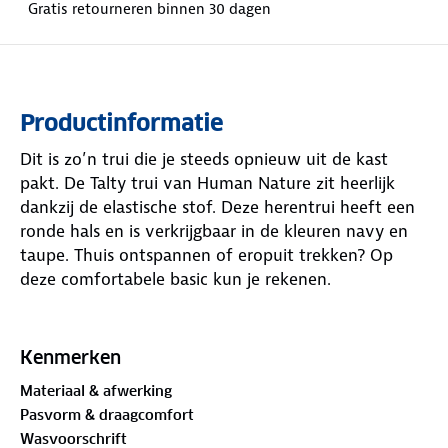
Gratis retourneren binnen 30 dagen
Productinformatie
Dit is zo’n trui die je steeds opnieuw uit de kast
pakt. De Talty trui van Human Nature zit heerlijk
dankzij de elastische stof. Deze herentrui heeft een
ronde hals en is verkrijgbaar in de kleuren navy en
taupe. Thuis ontspannen of eropuit trekken? Op
deze comfortabele basic kun je rekenen.
Bewust onderweg met hergebruikt materiaal:
77%
biologisch katoen
, 15%
gerecycled polyester
, 8%
Kenmerken
elastaan
Materiaal & afwerking
Pasvorm & draagcomfort
Is je kleding aan vervanging toe? Lever het in bij
Wasvoorschrift
onze winkels. Wij geven er een nieuwe bestemming