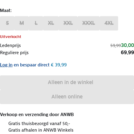
Maat
:
S
M
L
XL
XXL
XXXL
4XL
Uitverkocht
30,00
Ledenprijs
59,99
69,99
Reguliere prijs
Log in
en bespaar direct
€ 39,99
Alleen in de winkel
Alleen online
Verkoop en verzending door
ANWB
Gratis thuisbezorgd vanaf 50,-
Gratis afhalen in ANWB Winkels