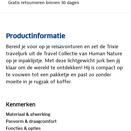
Gratis retourneren binnen 30 dagen
Productinformatie
Bereid je voor op je reisavonturen en zet de Trixie
traveljurk uit de Travel Collectie van Human Nature
op je inpaklijstje. Met deze lichtgewicht jurk ben jij
klaar om de wereld te ontdekken! Hij is compact op
te vouwen tot een pakketje en past zo zonder
moeite in je rugzak of koffer.
Het ademende, elastische en UV-beschermende
materiaal maakt de jurk perfect voor onderweg.
Kenmerken
Door de sterke stof kan hij tegen een stootje. Na
Materiaal & afwerking
het wassen droogt hij razendsnel. Dankzij de
Pasvorm & draagcomfort
handige steekzakken heb je je kleine benodigdheden
Functies & opties
binnen handbereik. De ronde hals met inkeping en