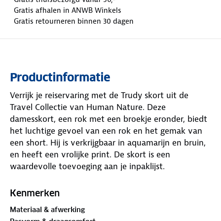
Gratis afhalen in ANWB Winkels
Gratis retourneren binnen 30 dagen
Productinformatie
Verrijk je reiservaring met de Trudy skort uit de
Travel Collectie van Human Nature. Deze
damesskort, een rok met een broekje eronder, biedt
het luchtige gevoel van een rok en het gemak van
een short. Hij is verkrijgbaar in aquamarijn en bruin,
en heeft een vrolijke print. De skort is een
waardevolle toevoeging aan je inpaklijst.
Het broekrokje is ademend, elastisch, sneldrogend
Kenmerken
en licht van gewicht. Daarnaast beschermt de stof
Materiaal & afwerking
je tegen schadelijke UV-stralen. Zo ga je met een