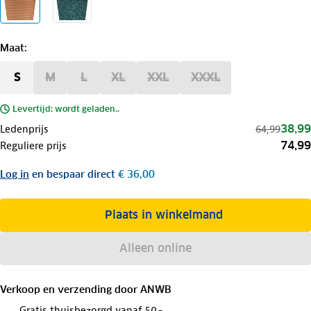
Maat
:
S
M
L
XL
XXL
XXXL
Levertijd: wordt geladen..
38,99
Ledenprijs
64,99
74,99
Reguliere prijs
Log in
en bespaar direct
€ 36,00
Plaats in winkelmand
Alleen online
Verkoop en verzending door
ANWB
Gratis thuisbezorgd vanaf 50,-