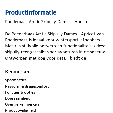
Productinformatie
Poederbaas Arctic Skipully Dames - Apricot
De Poederbaas Arctic Skipully Dames - Apricot van
Poederbaas is ideaal voor wintersportliefhebbers.
Met zijn stijlvolle ontwerp en functionaliteit is deze
skipully zeer geschikt voor avonturen in de sneeuw.
Ontworpen met oog voor detail, biedt de
Poederbaas Arctic Skipully Dames - Apricot de ideale
balans tussen warmte, comfort en stijl.
Kenmerken
Waar is deze Poederbaas Arctic Skipully Dames -
Specificaties
Apricot geschikt voor?
Pasvorm & draagcomfort
Functies & opties
De Poederbaas Arctic Skipully Dames - Apricot is
Duurzaamheid
ideaal voor iedereen die zich in winterse
Overige kenmerken
omstandigheden begeeft. Of je nu gaat skiën,
Productveiligheid
snowboarden, wandelen in de bergen of gewoon