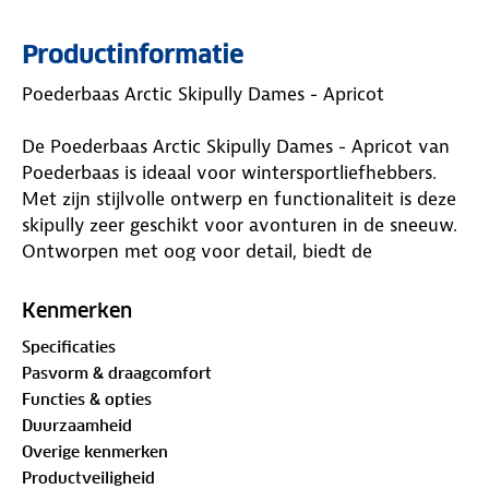
Productinformatie
Poederbaas Arctic Skipully Dames - Apricot
De Poederbaas Arctic Skipully Dames - Apricot van
Poederbaas is ideaal voor wintersportliefhebbers.
Met zijn stijlvolle ontwerp en functionaliteit is deze
skipully zeer geschikt voor avonturen in de sneeuw.
Ontworpen met oog voor detail, biedt de
Poederbaas Arctic Skipully Dames - Apricot de ideale
balans tussen warmte, comfort en stijl.
Kenmerken
Waar is deze Poederbaas Arctic Skipully Dames -
Specificaties
Apricot geschikt voor?
Pasvorm & draagcomfort
Functies & opties
De Poederbaas Arctic Skipully Dames - Apricot is
Duurzaamheid
ideaal voor iedereen die zich in winterse
Overige kenmerken
omstandigheden begeeft. Of je nu gaat skiën,
Productveiligheid
snowboarden, wandelen in de bergen of gewoon