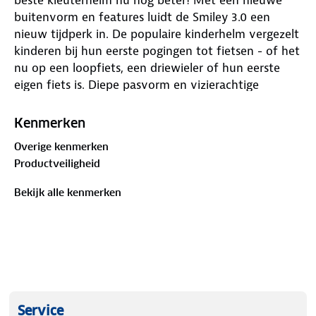
buitenvorm en features luidt de Smiley 3.0 een
nieuw tijdperk in. De populaire kinderhelm vergezelt
kinderen bij hun eerste pogingen tot fietsen - of het
nu op een loopfiets, een driewieler of hun eerste
eigen fiets is. Diepe pasvorm en vizierachtige
voorrand voor extra hoofdbescherming. De helm
kan aan de hoofdomvang worden aangepast -
Kenmerken
zowel in breedte als in de hoogte aan het
Overige kenmerken
achterhoofd. Het verstelsysteem biedt een extra
Productveiligheid
voordeel voor kinderen met lang haar. Het kan
ruimte scheppen voor een vlecht. Het stelwieltje
Bekijk alle kenmerken
drukt niet hinderlijk op vlecht of staart. Het
draagcomfort wordt ook verhoogd door een dik
kinstuk. Met 16 verschillende decors is de keuze
welke Smiley 3.0 deel moet uitmaken van uw gezin,
niet eenvoudig. De glanzende helmen zijn
verkrijgbaar met kindvriendelijke motieven en in
effen kleuren. Met zoveel keuze zullen alle jongers
Service