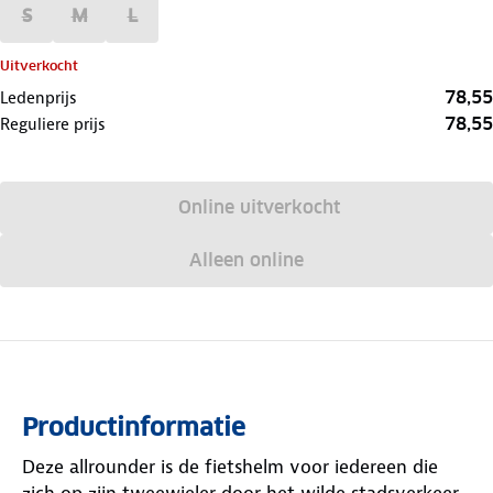
S
M
L
Uitverkocht
78,55
Ledenprijs
78,55
Reguliere prijs
Online uitverkocht
Alleen online
Productinformatie
Deze allrounder is de fietshelm voor iedereen die
zich op zijn tweewieler door het wilde stadsverkeer