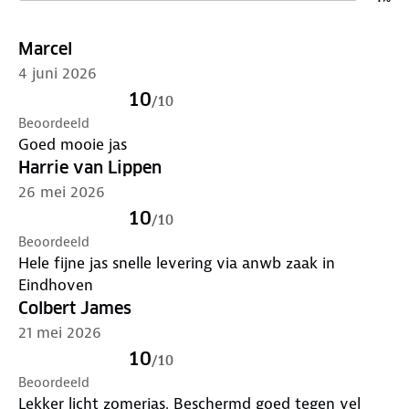
onderhoud
. Gebruik een alkalivrij wasmiddel en was
op 30 graden. Is je kleding aan vervanging toe?
Marcel
Lever het in bij onze winkels. Wij geven er een
nieuwe bestemming aan.
4 juni 2026
10
/
10
Beoordeeld
Goed mooie jas
Harrie van Lippen
26 mei 2026
10
/
10
Beoordeeld
Hele fijne jas snelle levering via anwb zaak in
Eindhoven
Colbert James
21 mei 2026
10
/
10
Beoordeeld
Lekker licht zomerjas. Beschermd goed tegen vel