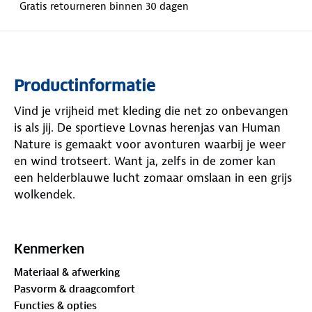
Gratis retourneren binnen 30 dagen
Productinformatie
Vind je vrijheid met kleding die net zo onbevangen
is als jij. De sportieve Lovnas herenjas van Human
Nature is gemaakt voor avonturen waarbij je weer
en wind trotseert. Want ja, zelfs in de zomer kan
een helderblauwe lucht zomaar omslaan in een grijs
wolkendek.
Deze jas is
waterdicht tot 10.000 mm
, winddicht en
ademend. Getapete naden en een stevige YKK-rits
Kenmerken
bieden uitstekende bescherming. De afritsbare
Materiaal & afwerking
capuchon is verstelbaar, net als de manchetten,
Pasvorm & draagcomfort
zoom en taille. De
PrimaLoft®-voering
maakt de jas
Functies & opties
licht en comfortabel, zonder dat er vulling nodig is.