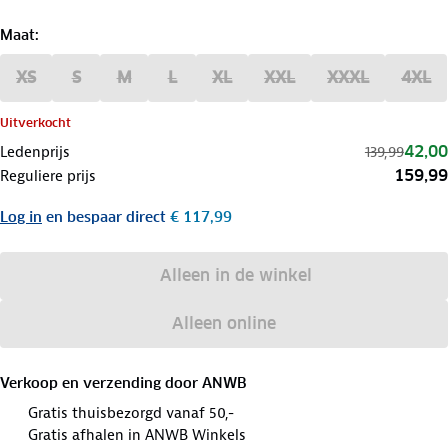
Maat
:
XS
S
M
L
XL
XXL
XXXL
4XL
Uitverkocht
42,00
Ledenprijs
139,99
159,99
Reguliere prijs
Log in
en bespaar direct
€ 117,99
Alleen in de winkel
Alleen online
Verkoop en verzending door
ANWB
Gratis thuisbezorgd vanaf 50,-
Gratis afhalen in ANWB Winkels