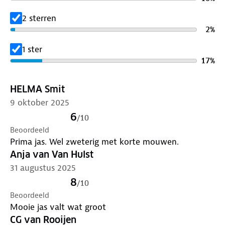
onderhoud
. Gebruik een alkalivrij wasmiddel en was
op 30 graden. Is je kleding aan vervanging toe?
2 sterren
Lever het in bij onze winkels. Wij geven er een
2
%
nieuwe bestemming aan.
1 ster
17
%
HELMA Smit
9 oktober 2025
6
/
10
Beoordeeld
Prima jas. Wel zweterig met korte mouwen.
Anja van Van Hulst
31 augustus 2025
8
/
10
Beoordeeld
Mooie jas valt wat groot
CG van Rooijen