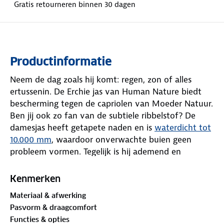
Gratis retourneren binnen 30 dagen
Productinformatie
Neem de dag zoals hij komt: regen, zon of alles
ertussenin. De Erchie jas van Human Nature biedt
bescherming tegen de capriolen van Moeder Natuur.
Ben jij ook zo fan van de subtiele ribbelstof? De
damesjas heeft getapete naden en is
waterdicht tot
10.000 mm
, waardoor onverwachte buien geen
probleem vormen. Tegelijk is hij ademend en
bestand tegen een stevige wind. De jas heeft geen
vulling, wat hem licht maakt en perfect voor milde
Kenmerken
temperaturen. De ruime pasvorm zorgt ervoor dat
Materiaal & afwerking
je heerlijk vrij kunt bewegen. Kies uit drie
Pasvorm & draagcomfort
beeldschone kleuren.
Functies & opties