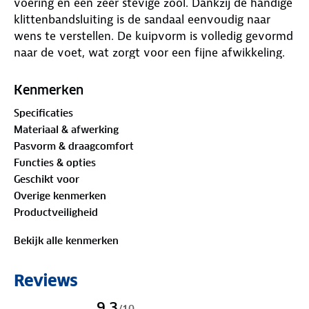
voering en een zeer stevige zool. Dankzij de handige
klittenbandsluiting is de sandaal eenvoudig naar
wens te verstellen. De kuipvorm is volledig gevormd
naar de voet, wat zorgt voor een fijne afwikkeling.
De sandaal is bovendien voorzien van een extra
behandeling die voorkomt dat luchtjes in de sandaal
Kenmerken
blijven hangen. De Volda is zeer licht van gewicht en
Specificaties
gaat daarmee gemakkelijk mee de koffer in!
Materiaal & afwerking
Pasvorm & draagcomfort
Functies & opties
Geschikt voor
Overige kenmerken
Productveiligheid
Bekijk alle kenmerken
Reviews
9,3
/
10