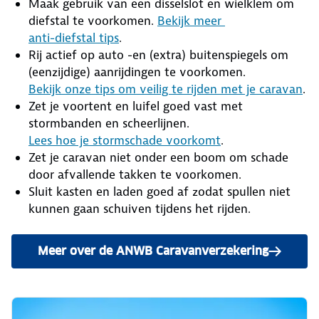
Maak gebruik van een disselslot en wielklem om
diefstal te voorkomen.
Bekijk meer
anti-diefstal tips
.
Rij actief op auto -en (extra) buitenspiegels om
(eenzijdige) aanrijdingen te voorkomen.
Bekijk onze tips om
veilig te rijden met je caravan
.
Zet je voortent en luifel goed vast met
stormbanden en scheerlijnen.
Lees hoe je stormschade voorkomt
.
Zet je caravan niet onder een boom om schade
door afvallende takken te voorkomen.
Sluit kasten en laden goed af zodat spullen niet
kunnen gaan schuiven tijdens het rijden.
Meer over de ANWB Caravanverzekering
en bereken je premie.