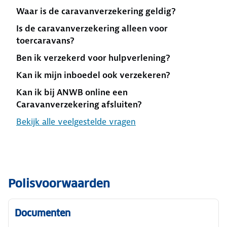
het niet mogelijk is om dit te herstellen wordt
Waar is de caravanverzekering geldig?
herplaatsing van een (nieuwe) stacaravan op
Is de caravanverzekering alleen voor
de plek van de verzekerde stacaravan
toercaravans?
vergoedt. Onder de vergoeding vallen kosten
zoals het (opnieuw) aansluiten van de gas- en
Ben ik verzekerd voor hulpverlening?
waterleiding, elektriciteitsnetwerk en riolering.
Kan ik mijn inboedel ook verzekeren?
Ook de kosten van het opnieuw verankeren
Kan ik bij ANWB online een
van de stacaravan en beplanting wordt
Caravanverzekering afsluiten?
vergoed.
Bekijk alle veelgestelde vragen
Bereken je premie
van ANWB Stacaravanverzekering.
Polisvoorwaarden
Documenten