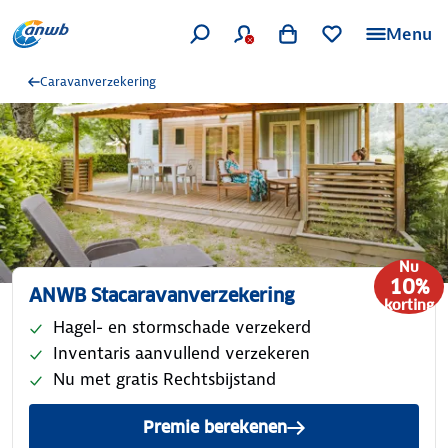
Menu
Caravanverzekering
Nu
10%
ANWB Stacaravanverzekering
korting
Hagel- en stormschade verzekerd
Inventaris aanvullend verzekeren
Nu met gratis Rechtsbijstand
Premie berekenen
van ANWB Stacaravanverzek