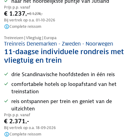
naar het noordelijkste puntje van Jutland
Prijs p.p. vanaf
€ 1.237,-
€ 1.274,-
Bij vertrek op o.a.
01-10-2026
Complete reissom
Treinreizen | Vliegtuig | Europa
Treinreis Denemarken - Zweden - Noorwegen
11-daagse individuele rondreis met
vliegtuig en trein
drie Scandinavische hoofdsteden in één reis
comfortabele hotels op loopafstand van het
treinstation
reis ontspannen per trein en geniet van de
uitzichten
Prijs p.p. vanaf
€ 2.371,-
Bij vertrek op o.a.
18-09-2026
Complete reissom