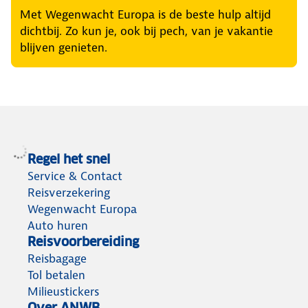
Met Wegenwacht Europa is de beste hulp altijd
dichtbij. Zo kun je, ook bij pech, van je vakantie
blijven genieten.
Regel het snel
Service & Contact
Reisverzekering
Wegenwacht Europa
Auto huren
Reisvoorbereiding
Reisbagage
Tol betalen
Milieustickers
Over ANWB