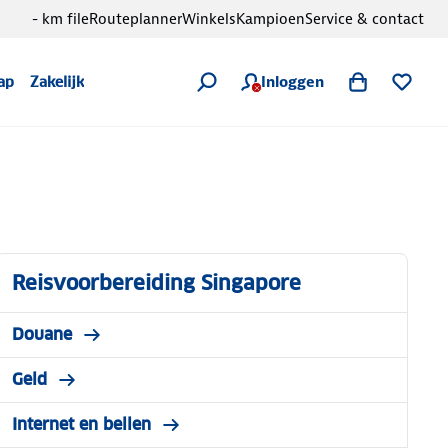
- km file
Routeplanner
Winkels
Kampioen
Service & contact
Inloggen
ap
Zakelijk
Reisvoorbereiding Singapore
Douane
Geld
Internet en bellen