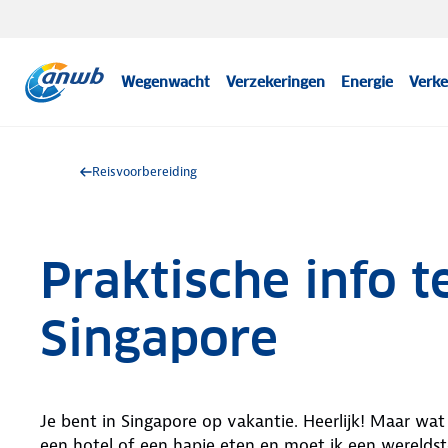
Wegenwacht
Verzekeringen
Energie
Verke
Reisvoorbereiding
Praktische info t
Singapore
Je bent in Singapore op vakantie. Heerlijk! Maar wat 
een hotel of een hapje eten en moet ik een wereld