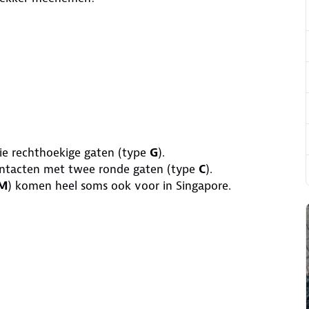
ie rechthoekige gaten (type
G
).
ontacten met twee ronde gaten (type
C
).
M
) komen heel soms ook voor in Singapore.