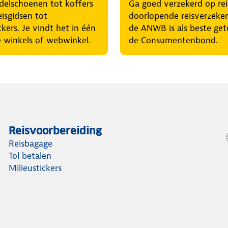
elschoenen tot koffers
Ga goed verzekerd op rei
eisgidsen tot
doorlopende reisverzeke
ckers. Je vindt het in één
de ANWB is als beste get
 winkels of webwinkel.
de Consumentenbond.
Reisvoorbereiding
Reisbagage
Tol betalen
Milieustickers