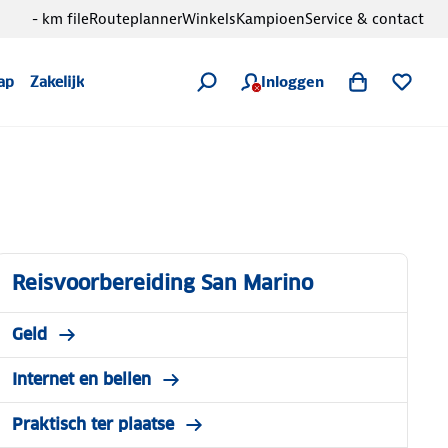
- km file
Routeplanner
Winkels
Kampioen
Service & contact
Inloggen
ap
Zakelijk
Reisvoorbereiding San Marino
Geld
Internet en bellen
Praktisch ter plaatse