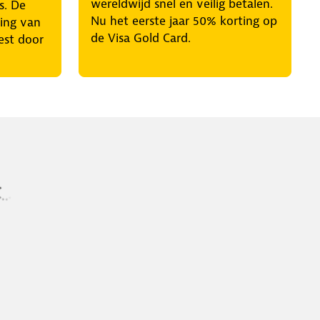
wereldwijd snel en veilig betalen.
s. De
Nu het eerste jaar 50% korting op
ring van
de Visa Gold Card.
est door