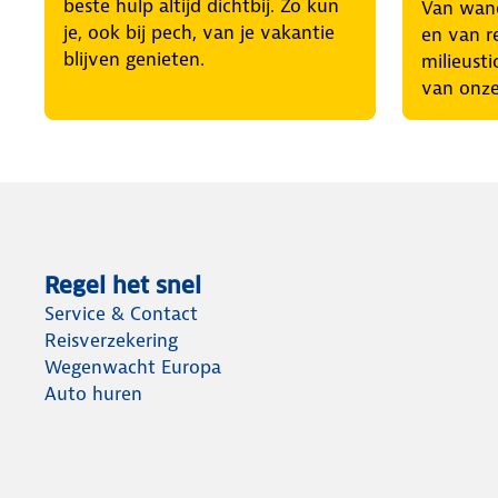
beste hulp altijd dichtbij. Zo kun
Van wand
je, ook bij pech, van je vakantie
en van r
blijven genieten.
milieusti
van onze
Regel het snel
Service & Contact
Reisverzekering
Wegenwacht Europa
Auto huren