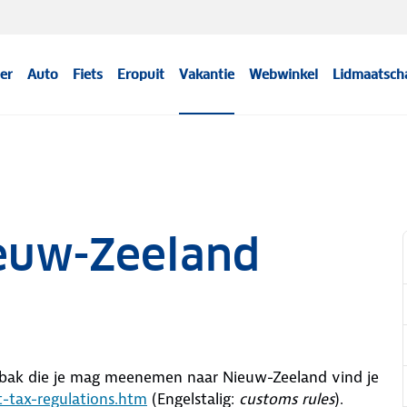
er
Auto
Fiets
Eropuit
Vakantie
Webwinkel
Lidmaatsch
euw-Zeeland
abak die je mag meenemen naar Nieuw-Zeeland vind je
t-tax-regulations.htm
(Engelstalig:
customs rules
).