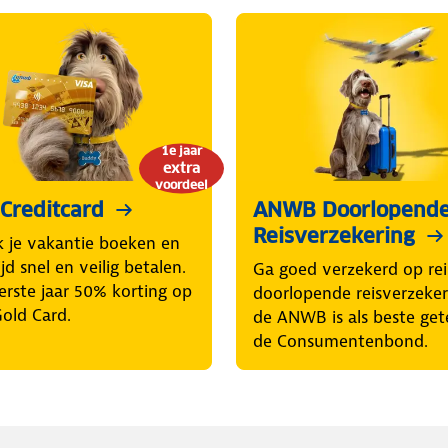
1e jaar
extra
voordeel
Creditcard
ANWB Doorlopend
Reisverzekering
k je vakantie boeken en
d snel en veilig betalen.
Ga goed verzekerd op rei
erste jaar 50% korting op
doorlopende reisverzeke
Gold Card.
de ANWB is als beste get
de Consumentenbond.