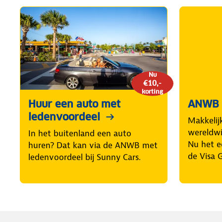
Nu
€10,-
korting
Huur een auto met
ANWB 
ledenvoordeel
Makkelij
wereldwij
In het buitenland een auto
Nu het e
huren? Dat kan via de ANWB met
de Visa 
ledenvoordeel bij Sunny Cars.