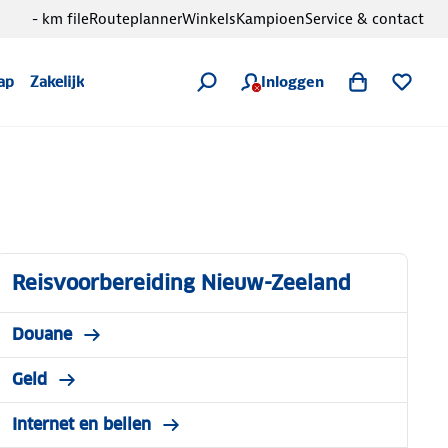
- km file
Routeplanner
Winkels
Kampioen
Service & contact
Inloggen
ap
Zakelijk
Reisvoorbereiding Nieuw-Zeeland
Douane
Geld
Internet en bellen