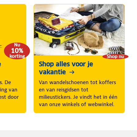
Nu
10%
korting
Shop nu
e
Shop alles voor je
vakantie
s. De
Van wandelschoenen tot koffers
ring van
en van reisgidsen tot
est door
milieustickers. Je vindt het in één
van onze winkels of webwinkel.