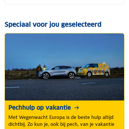
Speciaal voor jou geselecteerd
Pechhulp op vakantie
Met Wegenwacht Europa is de beste hulp altijd
dichtbij. Zo kun je, ook bij pech, van je vakantie