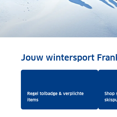
Jouw wintersport Frank
Regel tolbadge & verplichte
Shop 
Regel tolbadge & verplichte items
items
skisp