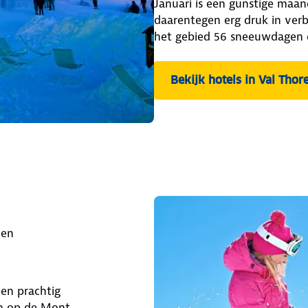
Januari is een gunstige maand
daarentegen erg druk in verb
het gebied 56 sneeuwdagen 
Bekijk hotels in Val Thor
den
en prachtig
ten op de Mont