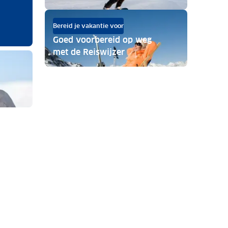
Bereid je vakantie voor
Goed voorbereid op weg
met de Reiswijzer