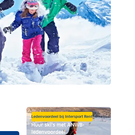
Ledenvoordeel bij Intersport Rent
Huur ski’s met ANWB-
ledenvoordeel