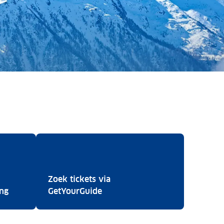
Zoek tickets via
Boek een hotel via Booking
Zoek tickets via GetYourGuide
ing
GetYourGuide