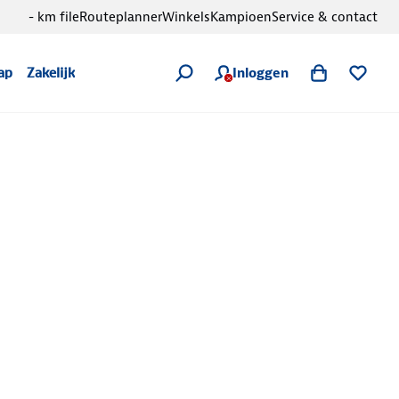
- km file
Routeplanner
Winkels
Kampioen
Service & contact
Inloggen
ap
Zakelijk