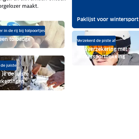
orgelozer maakt.
Paklijst voor wintersport
 in de rij bij tolpoortjes
 een tolbadge
Verzekerd de piste af
Reisverzekering met
wintersportdekking
 de juiste
 je de juiste
kettingen