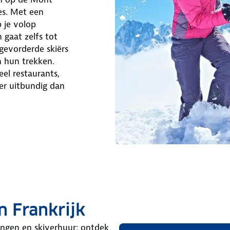
tes. Met een
 je volop
 gaat zelfs tot
gevorderde skiërs
n hun trekken.
el restaurants,
der uitbundig dan
n Frankrijk
ngen en skiverhuur: ontdek