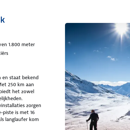
jk
ven 1.800 meter
iërs
n en staat bekend
 Met 250 km aan
 biedt het zowel
lijkheden.
nstallaties zorgen
piste is met 16
ls langlaufer kom