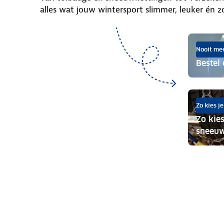
alles wat jouw wintersport slimmer, leuker én z
Nooit meer
Bestel
Zo kies je
Zo kies
sneeuw