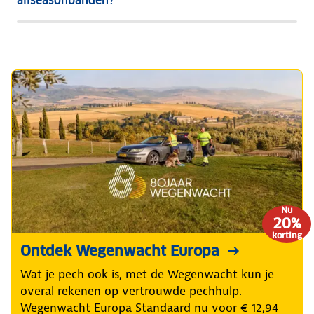
allseasonbanden?
je
tussen
zomer-
en
winterbanden
of
toch
allseasonbanden?
Nu
20%
korting
Ontdek Wegenwacht Europa
Wat je pech ook is, met de Wegenwacht kun je
overal rekenen op vertrouwde pechhulp.
Wegenwacht Europa Standaard nu voor € 12,94