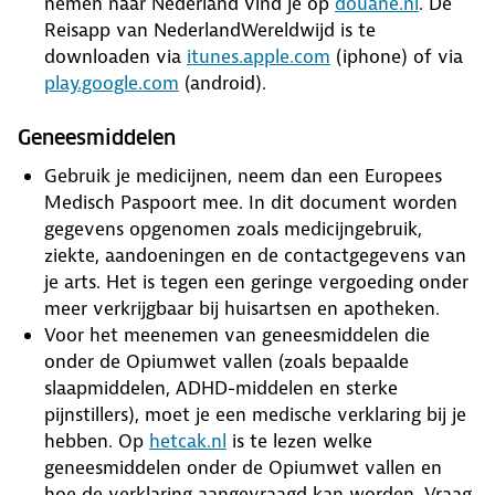
nemen naar Nederland vind je op
douane.nl
. De
Reisapp van NederlandWereldwijd is te
downloaden via
itunes.apple.com
(iphone) of via
play.google.com
(android).
Geneesmiddelen
Gebruik je medicijnen, neem dan een Europees
Medisch Paspoort mee. In dit document worden
gegevens opgenomen zoals medicijngebruik,
ziekte, aandoeningen en de contactgegevens van
je arts. Het is tegen een geringe vergoeding onder
meer verkrijgbaar bij huisartsen en apotheken.
Voor het meenemen van geneesmiddelen die
onder de Opiumwet vallen (zoals bepaalde
slaapmiddelen, ADHD-middelen en sterke
pijnstillers), moet je een medische verklaring bij je
hebben. Op
hetcak.nl
is te lezen welke
geneesmiddelen onder de Opiumwet vallen en
hoe de verklaring aangevraagd kan worden. Vraag