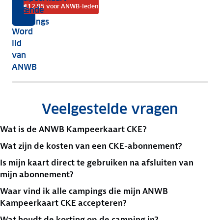
korting
€12,95 voor ANWB-leden
CKE
Erkende
op
Campings
Word
de
lid
ANWB
van
Kampeerkaart
ANWB
CKE.
Veelgestelde vragen
Wat is de ANWB Kampeerkaart CKE?
Wat zijn de kosten van een CKE-abonnement?
Is mijn kaart direct te gebruiken na afsluiten van
mijn abonnement?
Waar vind ik alle campings die mijn ANWB
Kampeerkaart CKE accepteren?
Wat houdt de korting op de camping in?