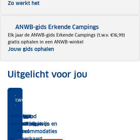
Zo werkt het
ANWB-gids Erkende Campings
Elk jaar de ANWB-gids Erkende Campings (t.w.v. €16,99)
gratis ophalen in een ANWB-winkel
Jouw gids ophalen
Uitgelicht voor jou
ANWB
Van groot tot charme
Nieuwe identiteitskaart of paspoort?
In het hoog- en laagseizoen
Veilig legitimeren
Onbezorgd kamperen
T.W.V. € 16,99
leden
Campings
Gegevens
Korting op
Vervangend
Gratis WA-
Jaarlijks
profiteren
met CKE-
wijzigen op je
kampeerplaatsen en
legitimatiebewijs
verzekering
gratis
van
voordeel
ANWB
huuraccommodaties
ANWB-
€2,-
Kampeerkaart
gids