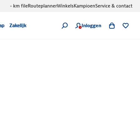
- km file
Routeplanner
Winkels
Kampioen
Service & contact
Inloggen
ap
Zakelijk