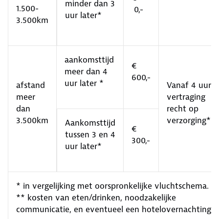
minder dan 3
1.500-
0,-
uur later*
3.500km
aankomsttijd
€
meer dan 4
600,-
uur later *
afstand
Vanaf 4 uur
meer
vertraging
dan
recht op
3.500km
verzorging**
Aankomsttijd
€
tussen 3 en 4
300,-
uur later*
* in vergelijking met oorspronkelijke vluchtschema.
** kosten van eten/drinken, noodzakelijke
communicatie, en eventueel een hotelovernachting.