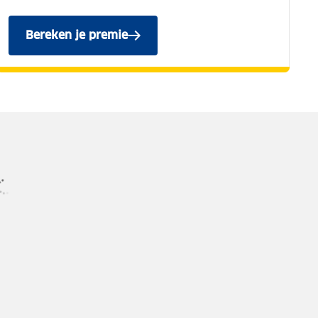
Bereken je premie
voor de ANWB Reguliere Autoverzekerin