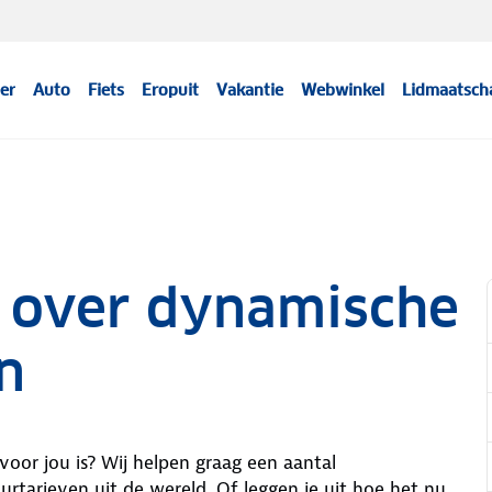
er
Auto
Fiets
Eropuit
Vakantie
Webwinkel
Lidmaatsch
n over dynamische
n
voor jou is? Wij helpen graag een aantal
arieven uit de wereld. Of leggen je uit hoe het nu