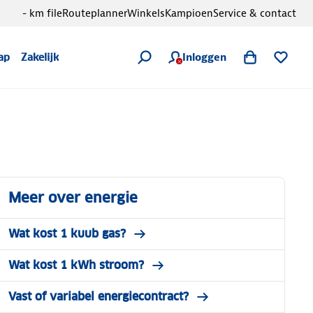
- km file
Routeplanner
Winkels
Kampioen
Service & contact
Inloggen
ap
Zakelijk
Meer over energie
Wat kost 1 kuub gas?
Wat kost 1 kWh stroom?
Vast of variabel energiecontract?