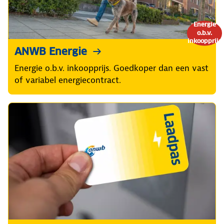
Energie
o.b.v.
inkoopprijs
ANWB Energie
Energie o.b.v. inkoopprijs. Goedkoper dan een vast
of variabel energiecontract.