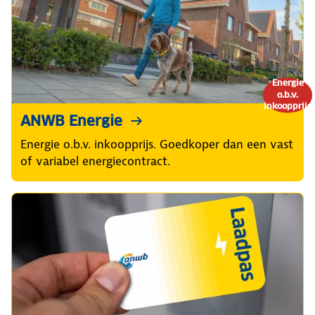
Energie
o.b.v.
inkoopprijs
ANWB Energie
Energie o.b.v. inkoopprijs. Goedkoper dan een vast
of variabel energiecontract.