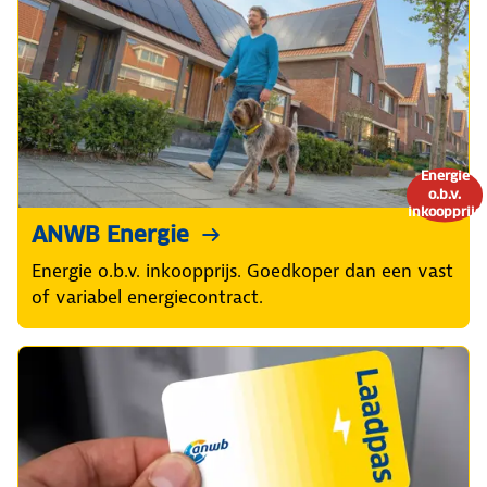
Energie
o.b.v.
inkoopprijs
ANWB Energie
Energie o.b.v. inkoopprijs. Goedkoper dan een vast
of variabel energiecontract.