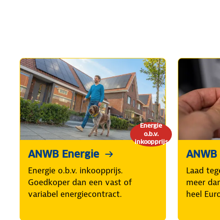
Energie
o.b.v.
inkoopprijs
ANWB Energie
ANWB 
Energie o.b.v. inkoopprijs.
Laad teg
Goedkoper dan een vast of
meer dan
variabel energiecontract.
heel Eur