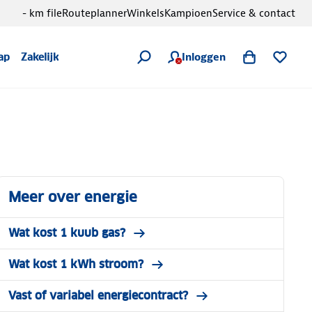
- km file
Routeplanner
Winkels
Kampioen
Service & contact
Inloggen
ap
Zakelijk
Meer over energie
Wat kost 1 kuub gas?
Wat kost 1 kWh stroom?
Vast of variabel energiecontract?