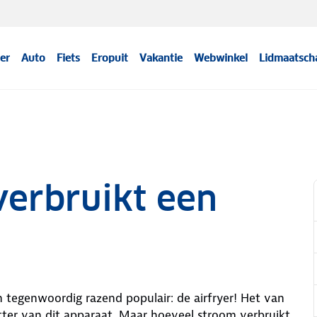
er
Auto
Fiets
Eropuit
Vakantie
Webwinkel
Lidmaatsch
verbruikt een
n tegenwoordig razend populair: de airfryer! Het van
tter van dit apparaat. Maar hoeveel stroom verbruikt