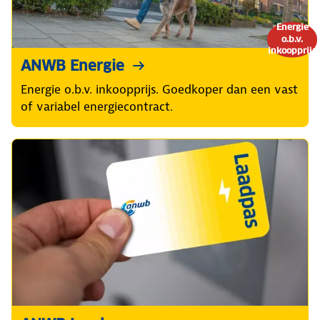
Energie
o.b.v.
inkoopprijs
ANWB Energie
Energie o.b.v. inkoopprijs. Goedkoper dan een vast
of variabel energiecontract.