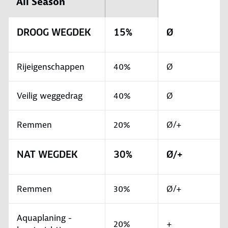
All Season
DROOG WEGDEK
15%
Ø
Rijeigenschappen
40%
Ø
Veilig weggedrag
40%
Ø
Remmen
20%
Ø/+
NAT WEGDEK
30%
Ø/+
Remmen
30%
Ø/+
Aquaplaning -
20%
+