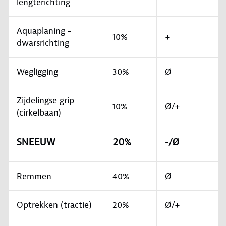
lengterichting
Aquaplaning -
10%
+
dwarsrichting
Wegligging
30%
Ø
Zijdelingse grip
10%
Ø/+
(cirkelbaan)
SNEEUW
20%
-/Ø
Remmen
40%
Ø
Optrekken (tractie)
20%
Ø/+