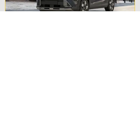
Private lease
Steeds meer Nederlanders leasen hun privé-auto.
Lees alles over private lease en ontdek of het ook
wat voor jou is.
Regel het snel
Service & Contact
Private lease
ANWB Autoverkoopservice