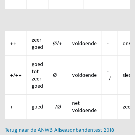
zeer
++
Ø/+
voldoende
-
onvo
goed
goed
tot
-
+/++
Ø
voldoende
slech
zeer
-/-
goed
net
+
goed
-/Ø
--
zeer 
voldoende
Terug naar de ANWB Allseasonbandentest 2018