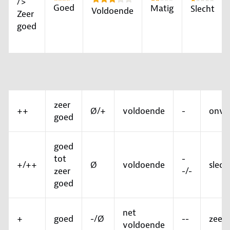
/>
Goed
Matig
Slecht
Voldoende
Zeer
goed
zeer
++
Ø/+
voldoende
-
onvo
goed
goed
tot
-
+/++
Ø
voldoende
slech
zeer
-/-
goed
net
+
goed
-/Ø
--
zeer 
voldoende