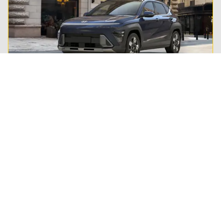
Private lease
Steeds meer Nederlanders leasen hun privé-auto.
Lees alles over private lease en ontdek of het ook
wat voor jou is.
Regel het snel