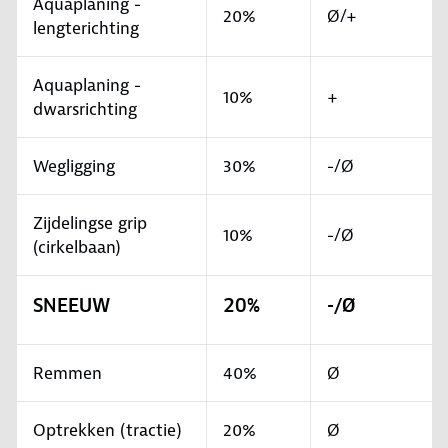
Aquaplaning -
20%
Ø/+
lengterichting
Aquaplaning -
10%
+
dwarsrichting
Wegligging
30%
-/Ø
Zijdelingse grip
10%
-/Ø
(cirkelbaan)
SNEEUW
20%
-/Ø
Remmen
40%
Ø
Optrekken (tractie)
20%
Ø