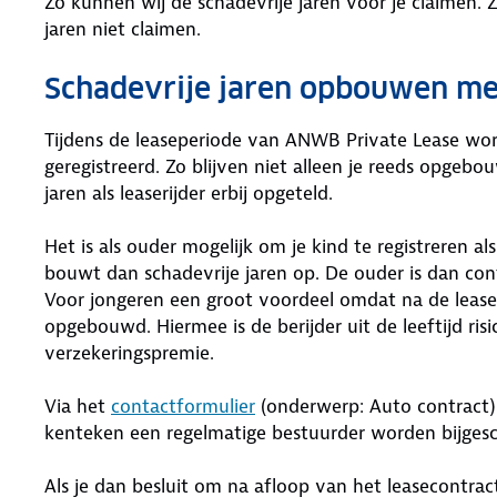
Zo kunnen wij de schadevrije jaren voor je claimen. 
jaren niet claimen.
Schadevrije jaren opbouwen m
Tijdens de leaseperiode van ANWB Private Lease wo
geregistreerd. Zo blijven niet alleen je reeds opgeb
jaren als leaserijder erbij opgeteld.
Het is als ouder mogelijk om je kind te registreren al
bouwt dan schadevrije jaren op. De ouder is dan con
Voor jongeren een groot voordeel omdat na de leasep
opgebouwd. Hiermee is de berijder uit de leeftijd risi
verzekeringspremie.
Via het
contactformulier
(onderwerp: Auto contract)
kenteken een regelmatige bestuurder worden bijges
Als je dan besluit om na afloop van het leasecontrac