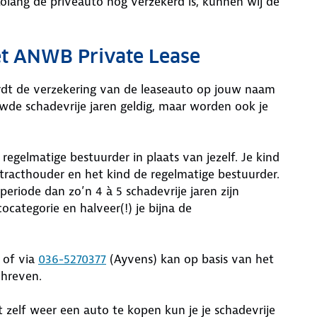
Zolang de privéauto nog verzekerd is, kunnen wij de
et ANWB Private Lease
rdt de verzekering van de leaseauto op jouw naam
ouwde schadevrije jaren geldig, maar worden ook je
s regelmatige bestuurder in plaats van jezelf. Je kind
tracthouder en het kind de regelmatige bestuurder.
eriode dan zo’n 4 à 5 schadevrije jaren zijn
cocategorie en halveer(!) je bijna de
 of via
036-5270377
(Ayvens) kan op basis van het
chreven.
t zelf weer een auto te kopen kun je je schadevrije