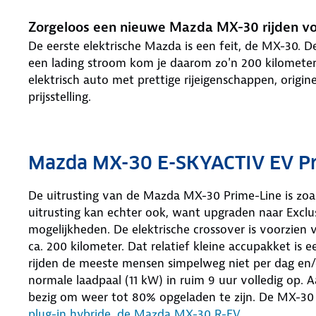
Zorgeloos een nieuwe Mazda MX-30 rijden v
De eerste elektrische Mazda is een feit, de MX-30. 
een lading stroom kom je daarom zo'n 200 kilomete
elektrisch auto met prettige rijeigenschappen, origin
prijsstelling.
Mazda MX-30 E-SKYACTIV EV Pr
De uitrusting van de Mazda MX-30 Prime-Line is zoal
uitrusting kan echter ook, want upgraden naar Excl
mogelijkheden. De elektrische crossover is voorzien
ca. 200 kilometer. Dat relatief kleine accupakket is
rijden de meeste mensen simpelweg niet per dag en/
normale laadpaal (11 kW) in ruim 9 uur volledig op. 
bezig om weer tot 80% opgeladen te zijn. De MX-30 i
plug-in hybride, de Mazda MX-30 R-EV
.