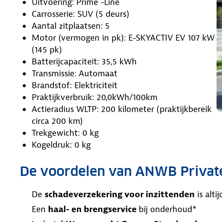
Uitvoering: Prime -Line
Carrosserie: SUV (5 deurs)
Aantal zitplaatsen: 5
Motor (vermogen in pk): E-SKYACTIV EV 107 kW
(145 pk)
Batterijcapaciteit: 35,5 kWh
Transmissie: Automaat
Brandstof: Elektriciteit
Praktijkverbruik: 20,0kWh/100km
Actieradius WLTP: 200 kilometer (praktijkbereik
circa 200 km)
Trekgewicht: 0 kg
Kogeldruk: 0 kg
De voordelen van ANWB Privat
De
schadeverzekering voor inzittenden
is alt
Een
haal- en brengservice
bij onderhoud*