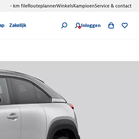
- km file
Routeplanner
Winkels
Kampioen
Service & contact
Inloggen
ap
Zakelijk