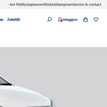
- km file
Routeplanner
Winkels
Kampioen
Service & contact
Inloggen
ap
Zakelijk