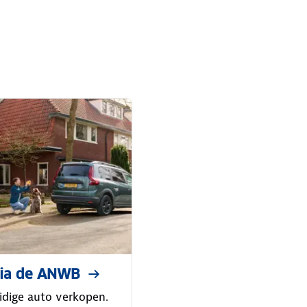
via de ANWB
uidige auto verkopen.