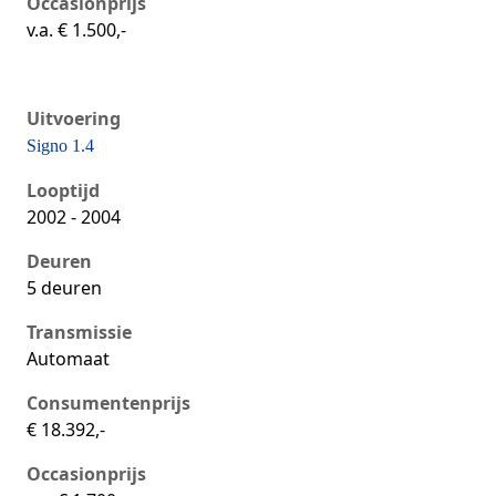
Occasionprijs
v.a. € 1.500,-
Uitvoering
Signo 1.4
Seat Ibiza iii, 1.4, 55 kW, Benzine, 5 deuren
Looptijd
2002 - 2004
Deuren
5 deuren
Transmissie
Automaat
Consumentenprijs
€ 18.392,-
Occasionprijs