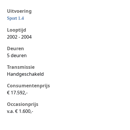
Uitvoering
Sport 1.4
Seat Ibiza iii, 1.4, 55 kW, Benzine, 5 deuren
Looptijd
2002 - 2004
Deuren
5 deuren
Transmissie
Handgeschakeld
Consumentenprijs
€ 17.592,-
Occasionprijs
v.a. € 1.600,-