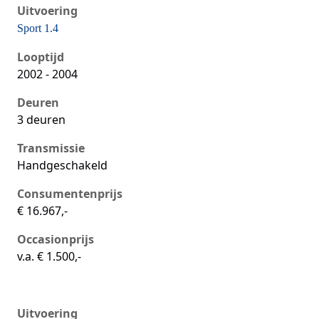
Uitvoering
Sport 1.4
Seat Ibiza iii, 1.4, 55 kW, Benzine, 3 deuren
Looptijd
2002 - 2004
Deuren
3 deuren
Transmissie
Handgeschakeld
Consumentenprijs
€ 16.967,-
Occasionprijs
v.a. € 1.500,-
Uitvoering