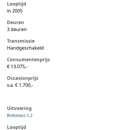
Looptijd
in 2005
Deuren
3 deuren
Transmissie
Handgeschakeld
Consumentenprijs
€ 13.075,-
Occasionprijs
v.a. € 1.700,-
Uitvoering
Reference 1.2
Seat Ibiza iii, 1.2, 47 kW, Benzine, 5 deuren
Looptijd