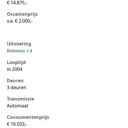
€ 14.875,-
Occasionprijs
v.a. € 2.000,-
Uitvoering
Reference 1.4
Seat Ibiza iii, 1.4, 55 kW, Benzine, 3 deuren
Looptijd
in 2004
Deuren
3 deuren
Transmissie
Automaat
Consumentenprijs
€ 16.033,-