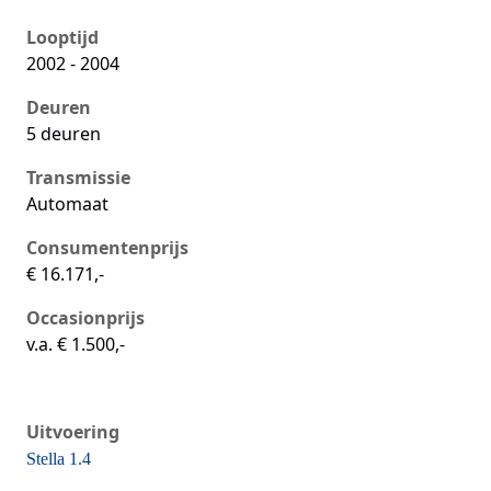
Seat Ibiza iii, 1.4, 55 kW, Benzine, 5 deuren
Looptijd
2002 - 2004
Deuren
5 deuren
Transmissie
Automaat
Consumentenprijs
€ 16.171,-
Occasionprijs
v.a. € 1.500,-
Uitvoering
Stella 1.4
Seat Ibiza iii, 1.4, 55 kW, Benzine, 5 deuren