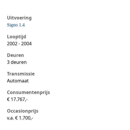
Uitvoering
Signo 1.4
Seat Ibiza iii, 1.4, 55 kW, Benzine, 3 deuren
Looptijd
2002 - 2004
Deuren
3 deuren
Transmissie
Automaat
Consumentenprijs
€ 17.767,-
Occasionprijs
v.a. € 1.700,-