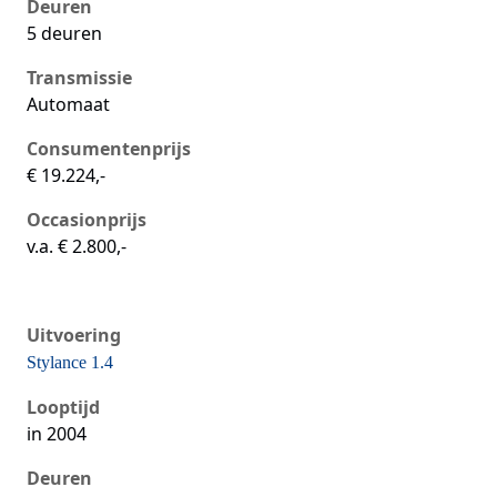
Deuren
5 deuren
Transmissie
Automaat
Consumentenprijs
€ 19.224,-
Occasionprijs
v.a. € 2.800,-
Uitvoering
Stylance 1.4
Seat Ibiza iii, 1.4, 55 kW, Benzine, 5 deuren
Looptijd
in 2004
Deuren