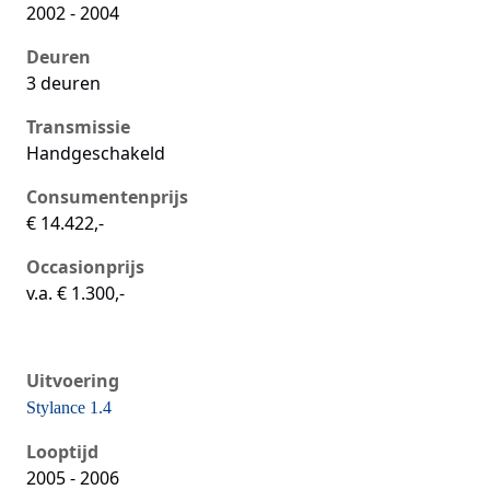
2002 - 2004
Deuren
3 deuren
Transmissie
Handgeschakeld
Consumentenprijs
€ 14.422,-
Occasionprijs
v.a. € 1.300,-
Uitvoering
Stylance 1.4
Seat Ibiza iii, 1.4, 55 kW, Benzine, 3 deuren
Looptijd
2005 - 2006