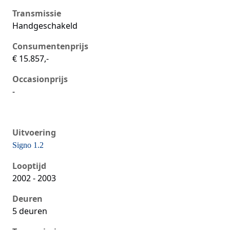
Transmissie
Handgeschakeld
Consumentenprijs
€ 15.857,-
Occasionprijs
-
Uitvoering
Signo 1.2
Seat Ibiza iii, 1.2, 47 kW, Benzine, 5 deuren
Looptijd
2002 - 2003
Deuren
5 deuren