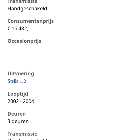
Transmissie
Handgeschakeld
Consumentenprijs
€ 16.482,-
Occasionprijs
-
Uitvoering
Stella 1.2
Seat Ibiza iii, 1.2, 47 kW, Benzine, 3 deuren
Looptijd
2002 - 2004
Deuren
3 deuren
Transmissie