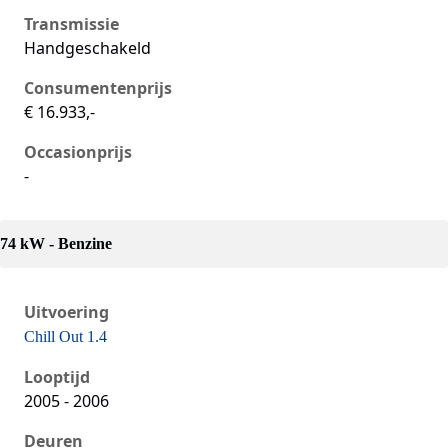
Transmissie
Handgeschakeld
Consumentenprijs
€ 16.933,-
Occasionprijs
-
74 kW - Benzine
Uitvoering
Chill Out 1.4
Seat Ibiza iii, 1.4, 74 kW, Benzine, 3 deuren
Looptijd
2005 - 2006
Deuren