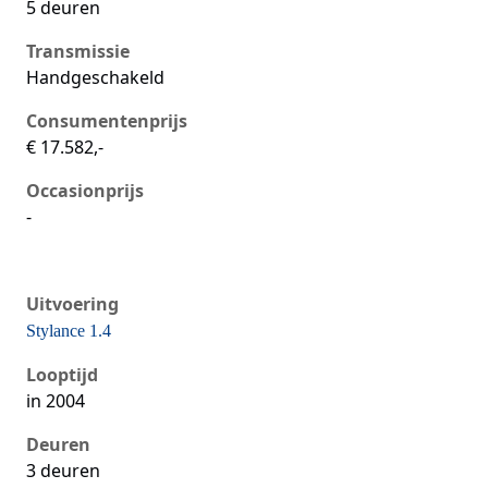
5 deuren
Transmissie
Handgeschakeld
Consumentenprijs
€ 17.582,-
Occasionprijs
-
Uitvoering
Stylance 1.4
Seat Ibiza iii, 1.4, 55 kW, Benzine, 3 deuren
Looptijd
in 2004
Deuren
3 deuren