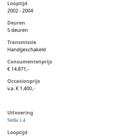
Looptijd
2002 - 2004
Deuren
5 deuren
Transmissie
Handgeschakeld
Consumentenprijs
€ 14.871,-
Occasionprijs
v.a. € 1.400,-
Uitvoering
Stella 1.4
Seat Ibiza iii, 1.4, 55 kW, Benzine, 3 deuren
Looptijd