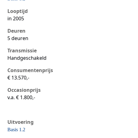
Seat Ibiza iii, 1.2, 47 kW, Benzine, 5 deuren
Looptijd
in 2005
Deuren
5 deuren
Transmissie
Handgeschakeld
Consumentenprijs
€ 13.570,-
Occasionprijs
v.a. € 1.800,-
Uitvoering
Basis 1.2
Seat Ibiza iii, 1.2, 47 kW, Benzine, 3 deuren