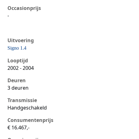
Occasionprijs
-
Uitvoering
Signo 1.4
Seat Ibiza iii, 1.4, 55 kW, Benzine, 3 deuren
Looptijd
2002 - 2004
Deuren
3 deuren
Transmissie
Handgeschakeld
Consumentenprijs
€ 16.467,-