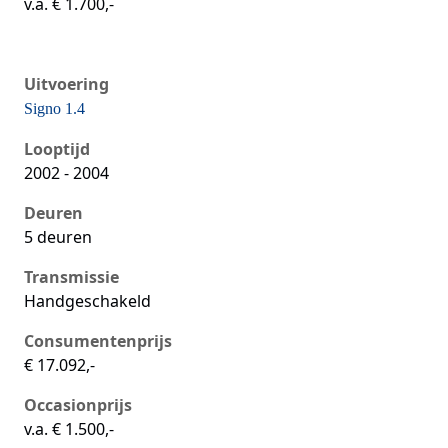
v.a. € 1.700,-
Uitvoering
Signo 1.4
Seat Ibiza iii, 1.4, 55 kW, Benzine, 5 deuren
Looptijd
2002 - 2004
Deuren
5 deuren
Transmissie
Handgeschakeld
Consumentenprijs
€ 17.092,-
Occasionprijs
v.a. € 1.500,-