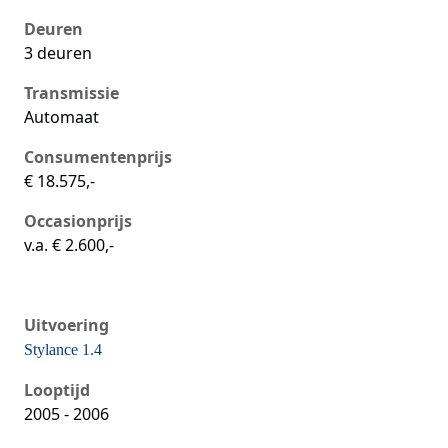
Deuren
3 deuren
Transmissie
Automaat
Consumentenprijs
€ 18.575,-
Occasionprijs
v.a. € 2.600,-
Uitvoering
Stylance 1.4
Seat Ibiza iii, 1.4, 55 kW, Benzine, 5 deuren
Looptijd
2005 - 2006