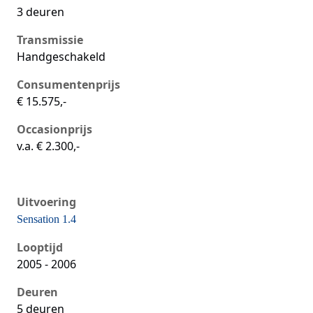
3 deuren
Transmissie
Handgeschakeld
Consumentenprijs
€ 15.575,-
Occasionprijs
v.a. € 2.300,-
Uitvoering
Sensation 1.4
Seat Ibiza iii, 1.4, 74 kW, Benzine, 5 deuren
Looptijd
2005 - 2006
Deuren
5 deuren