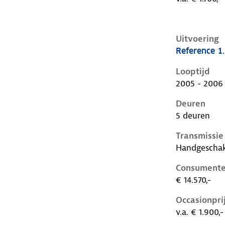
Uitvoering
Reference 1
Seat Ibiza ii
Looptijd
2005 - 2006
Deuren
5 deuren
Transmissie
Handgescha
Consumente
€ 14.570,-
Occasionpri
v.a. € 1.900,-