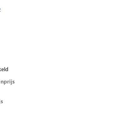
2
i, 1.2, 47 kW, Benzine, 3 deuren
keld
nprijs
js