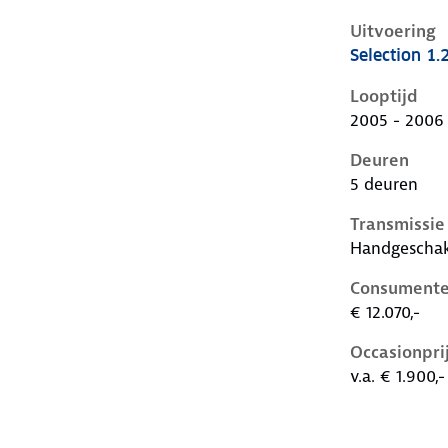
Uitvoering
Selection 1.
Seat Ibiza ii
Looptijd
2005 - 2006
Deuren
5 deuren
Transmissie
Handgescha
Consumente
€ 12.070,-
Occasionpri
v.a. € 1.900,-