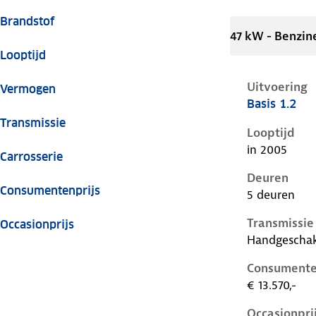
Brandstof
47 kW - Benzin
Looptijd
Uitvoering
Vermogen
Basis 1.2
Seat Ibiza ii
Transmissie
Looptijd
in 2005
Carrosserie
Deuren
Consumentenprijs
5 deuren
Transmissie
Occasionprijs
Handgescha
Consumente
€ 13.570,-
Occasionpri