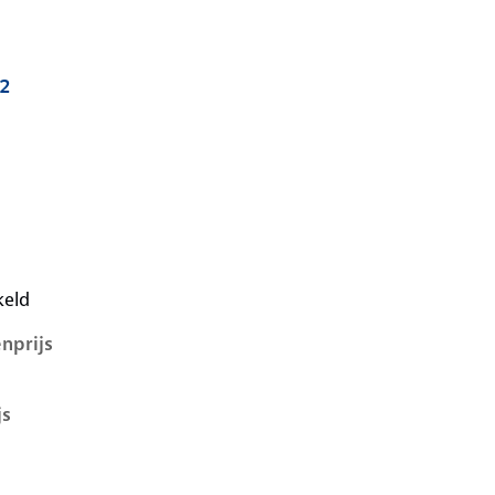
.2
i, 1.2, 47 kW, Benzine, 3 deuren
keld
nprijs
js