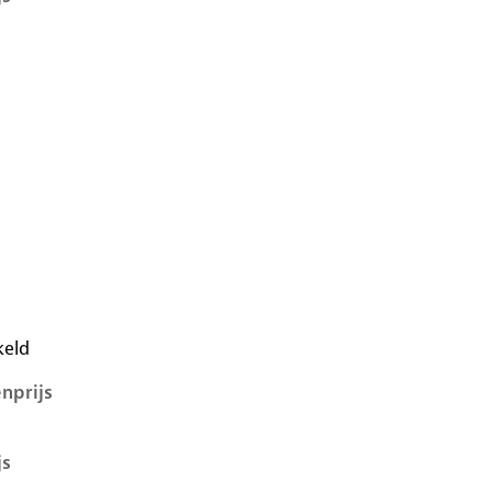
i, 1.2, 47 kW, Benzine, 3 deuren
keld
nprijs
js