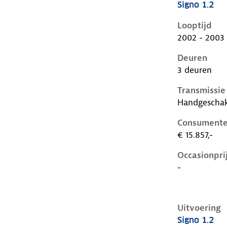
Signo 1.2
Seat Ibiza ii
Looptijd
2002 - 2003
Deuren
3 deuren
Transmissie
Handgescha
Consumente
€ 15.857,-
Occasionpri
-
Uitvoering
Signo 1.2
Seat Ibiza ii