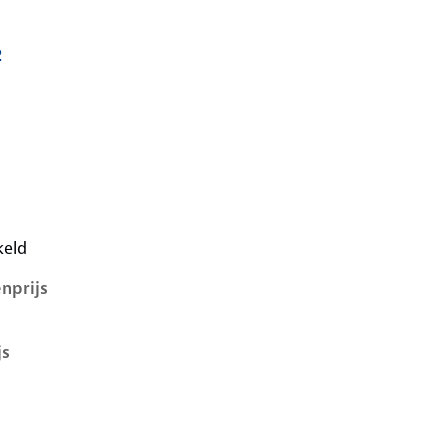
2
i, 1.2, 47 kW, Benzine, 5 deuren
keld
nprijs
js