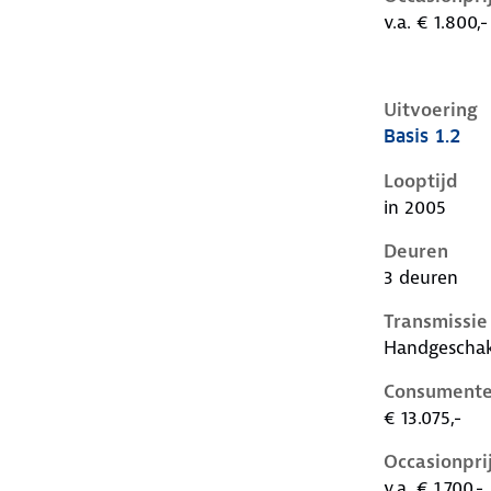
v.a. € 1.800,-
Uitvoering
Basis 1.2
Seat Ibiza ii
Looptijd
in 2005
Deuren
3 deuren
Transmissie
Handgescha
Consumente
€ 13.075,-
Occasionpri
v.a. € 1.700,-