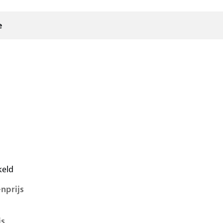
e
i, 1.2, 47 kW, Benzine, 5 deuren
keld
nprijs
js