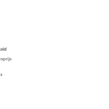
i, 1.2, 47 kW, Benzine, 3 deuren
keld
nprijs
js
i, 1.2, 47 kW, Benzine, 5 deuren