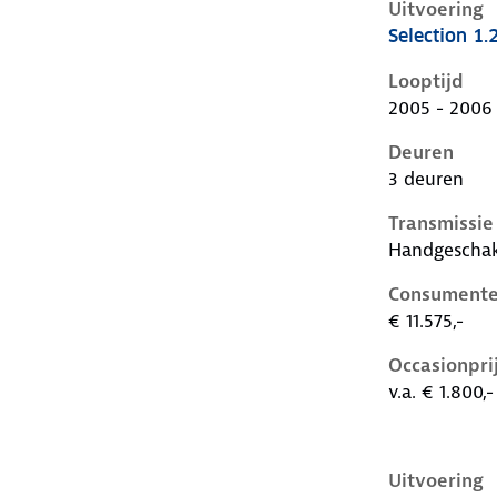
Uitvoering
Selection 1.
Seat Ibiza ii
Looptijd
2005 - 2006
Deuren
3 deuren
Transmissie
Handgescha
Consumente
€ 11.575,-
Occasionpri
v.a. € 1.800,-
Uitvoering