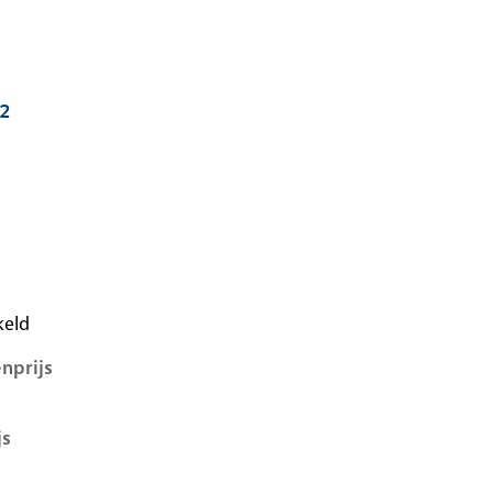
.2
i, 1.2, 47 kW, Benzine, 5 deuren
keld
nprijs
js