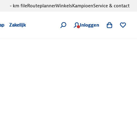
- km file
Routeplanner
Winkels
Kampioen
Service & contact
Inloggen
ap
Zakelijk