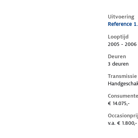
Uitvoering
Reference 1
Seat Ibiza ii
Looptijd
2005 - 2006
Deuren
3 deuren
Transmissie
Handgescha
Consumente
€ 14.075,-
Occasionpri
v.a. € 1.800,-