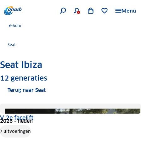
Menu
Auto
Seat
Seat Ibiza
Meer informatie
12
generaties
Terug naar Seat
V 2e facelift
2026 - heden
7 uitvoeringen