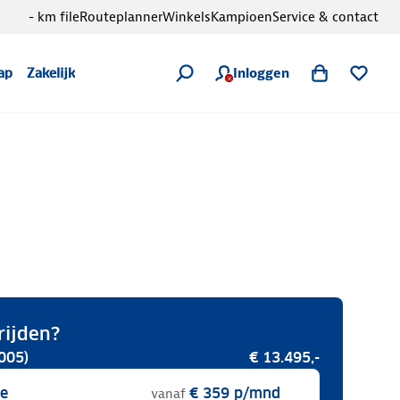
- km file
Routeplanner
Winkels
Kampioen
Service & contact
Inloggen
ap
Zakelijk
rijden?
005)
€ 13.495,-
se
€ 359
p/mnd
vanaf