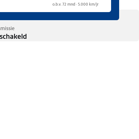
o.b.v. 72 mnd · 5.000 km/jr
smissie
schakeld