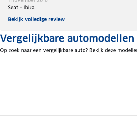
1 november 2010
Seat - Ibiza
Bekijk volledige review
Vergelijkbare automodellen
Op zoek naar een vergelijkbare auto? Bekijk deze modelle
Nissan
Fiat
Renault
Micra
Punto
Clio