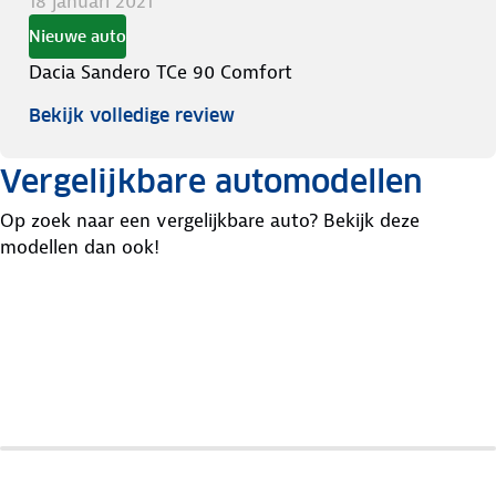
18 januari 2021
Nieuwe auto
Dacia Sandero TCe 90 Comfort
Bekijk volledige review
Vergelijkbare automodellen
Op zoek naar een vergelijkbare auto? Bekijk deze
modellen dan ook!
Renault
Nissan
Seat
Clio
Micra
Ibiza