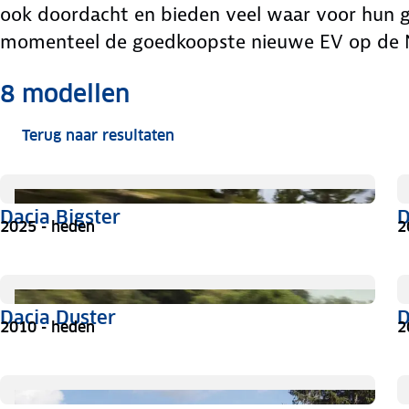
ook doordacht en bieden veel waar voor hun gel
momenteel de goedkoopste nieuwe EV op de 
Meer informatie
8
modellen
Terug naar resultaten
Dacia Bigster
D
2025 - heden
2
Dacia Duster
D
2010 - heden
2