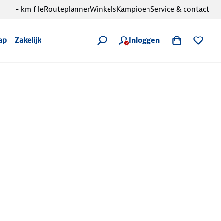
- km file
Routeplanner
Winkels
Kampioen
Service & contact
Inloggen
ap
Zakelijk