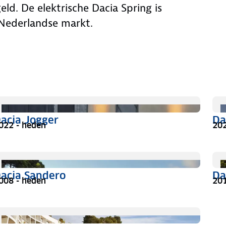
d. De elektrische Dacia Spring is
Nederlandse markt.
acia Jogger
Da
022 - heden
202
acia Sandero
Da
008 - heden
201