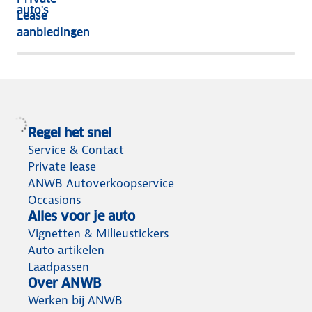
nog
auto's
Lease
het
aanbiedingen
meeste
terug
Regel het snel
Service & Contact
Private lease
ANWB Autoverkoopservice
Occasions
Alles voor je auto
Vignetten & Milieustickers
Auto artikelen
Laadpassen
Over ANWB
Werken bij ANWB