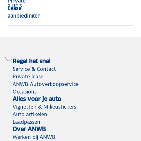
Private
nog
auto's
Lease
het
aanbiedingen
meeste
terug
Regel het snel
Service & Contact
Private lease
ANWB Autoverkoopservice
Occasions
Alles voor je auto
Vignetten & Milieustickers
Auto artikelen
Laadpassen
Over ANWB
Werken bij ANWB