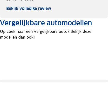
Bekijk volledige review
Vergelijkbare automodellen
Op zoek naar een vergelijkbare auto? Bekijk deze
modellen dan ook!
Mercedes
Lancia
Chrysler
E-Klasse
Thema
300C