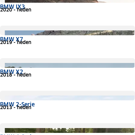
BMW IX3
2020 - heden
BMW X7
2019 - heden
BMW X2
2018 - heden
BMW 2-Serie
2013 - heden