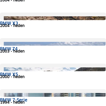
2004 - heden
BMW X3
2004 - heden
BMW Z4
2003 - heden
BMW X5
2000 - heden
BMW 7-Serie
1994 - heden